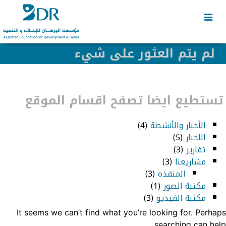
Skip
Skip
to
to
secondary
content
content
لم يتم العثور على شيء
تستطيع ايضا تصفح اقسام الموقع
الأخبار والأنشطة
(4)
الاخبار
(5)
تقارير
(3)
مشاريعنا
(3)
المنفذه
(3)
مكتبة الصور
(1)
مكتبة الفيديو
(3)
It seems we can’t find what you’re looking for. Perhaps
searching can help.