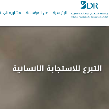
Skip
Skip
to
to
الرئيسية
عن المؤسسة
مشاريعنا
ت
secondary
content
content
التبرع للاستجابة الانسانية