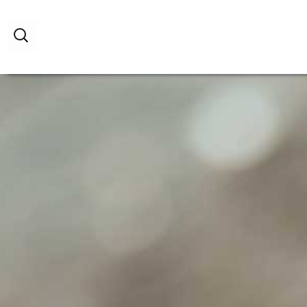
البحث
عن: