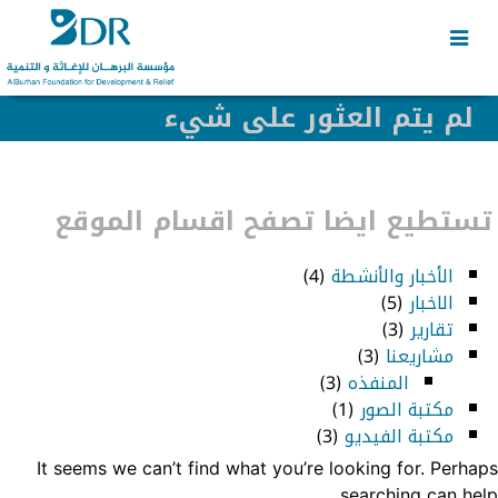
Skip
Skip
to
to
secondary
content
content
لم يتم العثور على شيء
تستطيع ايضا تصفح اقسام الموقع
الأخبار والأنشطة
(4)
الاخبار
(5)
تقارير
(3)
مشاريعنا
(3)
المنفذه
(3)
مكتبة الصور
(1)
مكتبة الفيديو
(3)
It seems we can’t find what you’re looking for. Perhaps
searching can help.