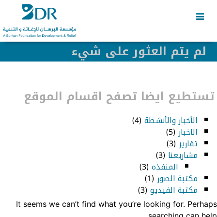
Skip
Skip
to
to
secondary
content
content
لم يتم العثور على شيء
تستطيع ايضا تصفح اقسام الموقع
الأخبار والأنشطة
(4)
الاخبار
(5)
تقارير
(3)
مشاريعنا
(3)
المنفذه
(3)
مكتبة الصور
(1)
مكتبة الفيديو
(3)
It seems we can’t find what you’re looking for. Perhaps
searching can help.