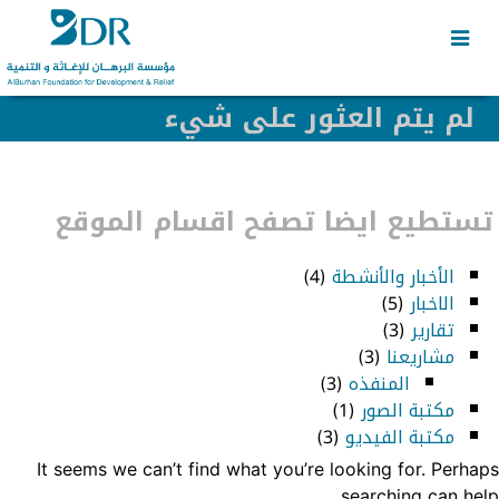
Skip
Skip
to
to
secondary
content
content
لم يتم العثور على شيء
تستطيع ايضا تصفح اقسام الموقع
الأخبار والأنشطة
(4)
الاخبار
(5)
تقارير
(3)
مشاريعنا
(3)
المنفذه
(3)
مكتبة الصور
(1)
مكتبة الفيديو
(3)
It seems we can’t find what you’re looking for. Perhaps
searching can help.