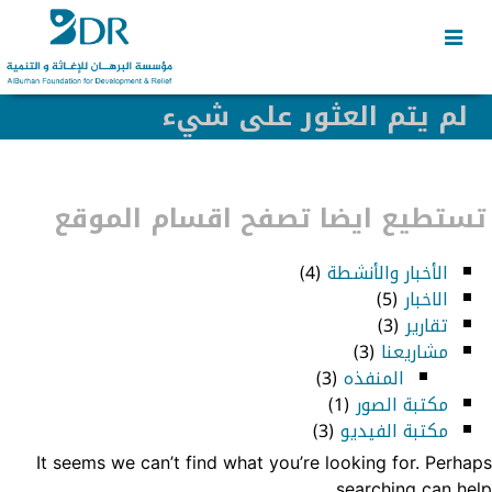
Skip
Skip
to
to
secondary
content
content
لم يتم العثور على شيء
تستطيع ايضا تصفح اقسام الموقع
الأخبار والأنشطة
(4)
الاخبار
(5)
تقارير
(3)
مشاريعنا
(3)
المنفذه
(3)
مكتبة الصور
(1)
مكتبة الفيديو
(3)
It seems we can’t find what you’re looking for. Perhaps
searching can help.