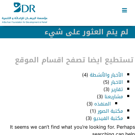
Skip
Skip
to
to
secondary
content
content
لم يتم العثور على شيء
تستطيع ايضا تصفح اقسام الموقع
الأخبار والأنشطة
(4)
الاخبار
(5)
تقارير
(3)
مشاريعنا
(3)
المنفذه
(3)
مكتبة الصور
(1)
مكتبة الفيديو
(3)
It seems we can’t find what you’re looking for. Perhaps
searching can help.