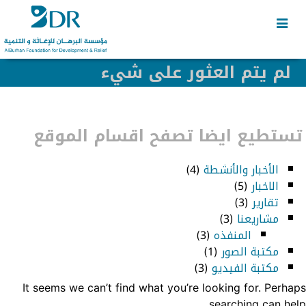
Skip
Skip
to
to
secondary
content
content
لم يتم العثور على شيء
تستطيع ايضا تصفح اقسام الموقع
الأخبار والأنشطة
(4)
الاخبار
(5)
تقارير
(3)
مشاريعنا
(3)
المنفذه
(3)
مكتبة الصور
(1)
مكتبة الفيديو
(3)
It seems we can’t find what you’re looking for. Perhaps
searching can help.