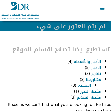
Skip
Skip
to
to
secondary
content
content
لم يتم العثور على شيء
تستطيع ايضا تصفح اقسام الموقع
الأخبار والأنشطة
(4)
الاخبار
(5)
تقارير
(3)
مشاريعنا
(3)
المنفذه
(3)
مكتبة الصور
(1)
مكتبة الفيديو
(3)
It seems we can’t find what you’re looking for. Perhaps
searching can help.