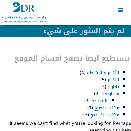
Skip
Skip
to
to
secondary
content
content
لم يتم العثور على شيء
تستطيع ايضا تصفح اقسام الموقع
الأخبار والأنشطة
(4)
الاخبار
(5)
تقارير
(3)
مشاريعنا
(3)
المنفذه
(3)
مكتبة الصور
(1)
مكتبة الفيديو
(3)
It seems we can’t find what you’re looking for. Perhaps
searching can help.