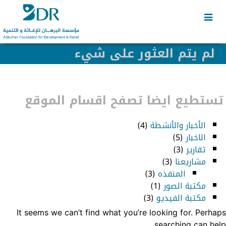
Skip
Skip
to
to
secondary
content
content
لم يتم العثور على شيء
تستطيع ايضا تصفح اقسام الموقع
الأخبار والأنشطة
(4)
الاخبار
(5)
تقارير
(3)
مشاريعنا
(3)
المنفذه
(3)
مكتبة الصور
(1)
مكتبة الفيديو
(3)
It seems we can’t find what you’re looking for. Perhaps
searching can help.