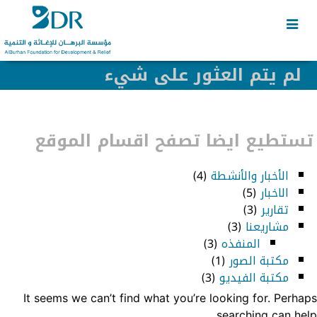
Skip
Skip
to
to
secondary
content
content
لم يتم العثور على شيء
تستطيع ايضا تصفح اقسام الموقع
الأخبار والأنشطة
(4)
الاخبار
(5)
تقارير
(3)
مشاريعنا
(3)
المنفذه
(3)
مكتبة الصور
(1)
مكتبة الفيديو
(3)
It seems we can’t find what you’re looking for. Perhaps
searching can help.