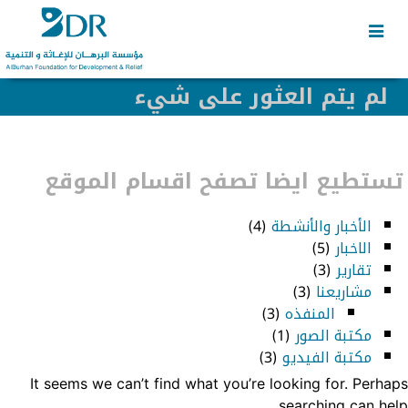
Skip
Skip
to
to
secondary
content
content
لم يتم العثور على شيء
تستطيع ايضا تصفح اقسام الموقع
الأخبار والأنشطة
(4)
الاخبار
(5)
تقارير
(3)
مشاريعنا
(3)
المنفذه
(3)
مكتبة الصور
(1)
مكتبة الفيديو
(3)
It seems we can’t find what you’re looking for. Perhaps
searching can help.