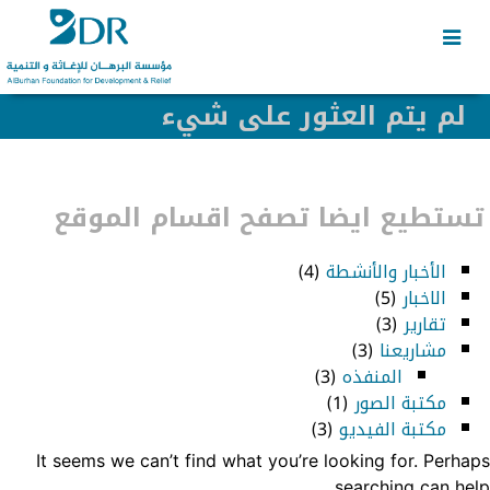
Skip
Skip
to
to
secondary
content
content
لم يتم العثور على شيء
تستطيع ايضا تصفح اقسام الموقع
الأخبار والأنشطة
(4)
الاخبار
(5)
تقارير
(3)
مشاريعنا
(3)
المنفذه
(3)
مكتبة الصور
(1)
مكتبة الفيديو
(3)
It seems we can’t find what you’re looking for. Perhaps
searching can help.