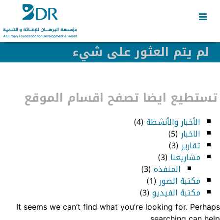
Skip
Skip
to
to
secondary
content
content
لم يتم العثور على شيء
تستطيع ايضا تصفح اقسام الموقع
الأخبار والأنشطة
(4)
الاخبار
(5)
تقارير
(3)
مشاريعنا
(3)
المنفذه
(3)
مكتبة الصور
(1)
مكتبة الفيديو
(3)
It seems we can’t find what you’re looking for. Perhaps
searching can help.