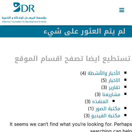
Skip
Skip
to
to
secondary
content
content
لم يتم العثور على شيء
تستطيع ايضا تصفح اقسام الموقع
الأخبار والأنشطة
(4)
الاخبار
(5)
تقارير
(3)
مشاريعنا
(3)
المنفذه
(3)
مكتبة الصور
(1)
مكتبة الفيديو
(3)
It seems we can’t find what you’re looking for. Perhaps
searching can help.