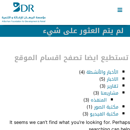
Skip
Skip
to
to
secondary
content
content
لم يتم العثور على شيء
تستطيع ايضا تصفح اقسام الموقع
الأخبار والأنشطة
(4)
الاخبار
(5)
تقارير
(3)
مشاريعنا
(3)
المنفذه
(3)
مكتبة الصور
(1)
مكتبة الفيديو
(3)
It seems we can’t find what you’re looking for. Perhaps
searching can help.