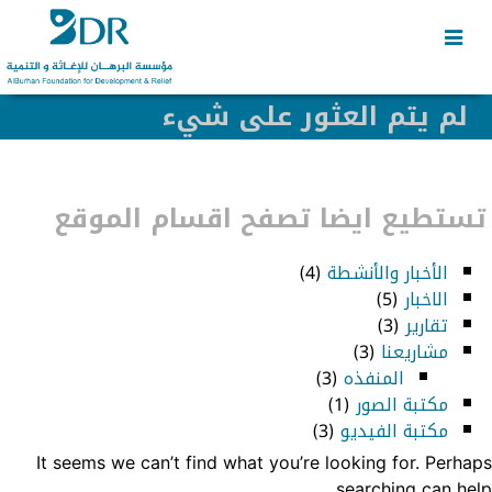
Skip
Skip
to
to
secondary
content
content
لم يتم العثور على شيء
تستطيع ايضا تصفح اقسام الموقع
الأخبار والأنشطة
(4)
الاخبار
(5)
تقارير
(3)
مشاريعنا
(3)
المنفذه
(3)
مكتبة الصور
(1)
مكتبة الفيديو
(3)
It seems we can’t find what you’re looking for. Perhaps
searching can help.