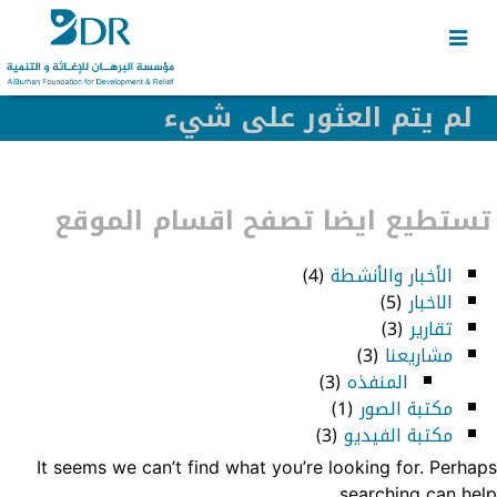
Skip
Skip
to
to
secondary
content
content
لم يتم العثور على شيء
تستطيع ايضا تصفح اقسام الموقع
الأخبار والأنشطة
(4)
الاخبار
(5)
تقارير
(3)
مشاريعنا
(3)
المنفذه
(3)
مكتبة الصور
(1)
مكتبة الفيديو
(3)
It seems we can’t find what you’re looking for. Perhaps
searching can help.