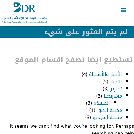
Skip
Skip
to
to
secondary
content
content
لم يتم العثور على شيء
تستطيع ايضا تصفح اقسام الموقع
الأخبار والأنشطة
(4)
الاخبار
(5)
تقارير
(3)
مشاريعنا
(3)
المنفذه
(3)
مكتبة الصور
(1)
مكتبة الفيديو
(3)
It seems we can’t find what you’re looking for. Perhaps
searching can help.