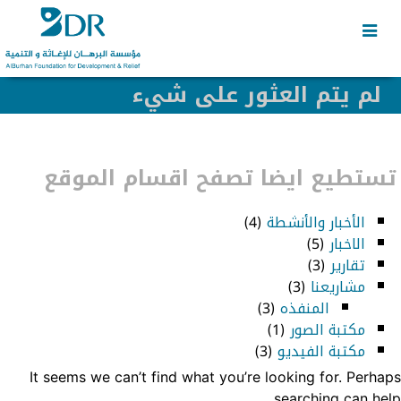
Skip
Skip
to
to
secondary
content
content
لم يتم العثور على شيء
تستطيع ايضا تصفح اقسام الموقع
الأخبار والأنشطة
(4)
الاخبار
(5)
تقارير
(3)
مشاريعنا
(3)
المنفذه
(3)
مكتبة الصور
(1)
مكتبة الفيديو
(3)
It seems we can’t find what you’re looking for. Perhaps
searching can help.