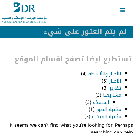
Skip
Skip
to
to
secondary
content
content
لم يتم العثور على شيء
تستطيع ايضا تصفح اقسام الموقع
الأخبار والأنشطة
(4)
الاخبار
(5)
تقارير
(3)
مشاريعنا
(3)
المنفذه
(3)
مكتبة الصور
(1)
مكتبة الفيديو
(3)
It seems we can’t find what you’re looking for. Perhaps
searching can help.